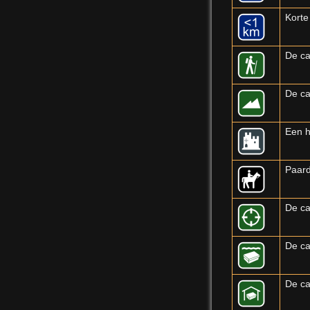
Korte
De ca
De ca
Een h
Paard
De ca
De ca
De ca