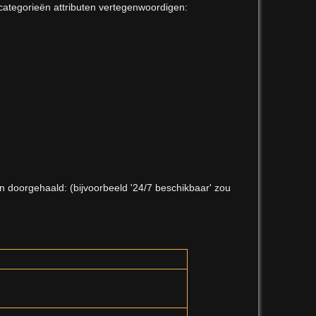
 categorieën attributen vertegenwoordigen:
Terug n
n doorgehaald:
(bijvoorbeeld '24/7 beschikbaar' zou
Referen
Oude re