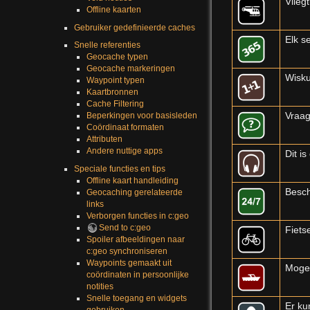
Vlieg
Offline kaarten
Gebruiker gedefinieerde caches
Elk s
Snelle referenties
Geocache typen
Geocache markeringen
Wisku
Waypoint typen
Kaartbronnen
Cache Filtering
Vraag
Beperkingen voor basisleden
Coördinaat formaten
Attributen
Andere nuttige apps
Dit i
Speciale functies en tips
Offline kaart handleiding
Besch
Geocaching gerelateerde
links
Verborgen functies in c:geo
Send to c:geo
Fiets
Spoiler afbeeldingen naar
c:geo synchroniseren
Waypoints gemaakt uit
Mogel
coördinaten in persoonlijke
notities
Snelle toegang en widgets
Er ku