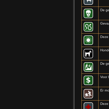
De ge
Gevaa
Deze 
Honde
De ge
Voor 
Er mo
Deze 