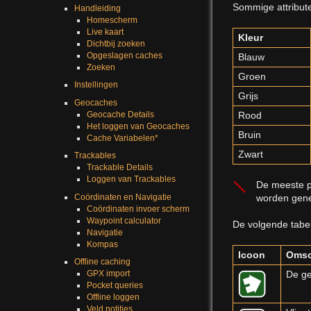
Sommige attribute
Handleiding
Homescherm
Live kaart
Kleur
Dichtbij zoeken
Opgeslagen caches
Blauw
Zoeken
Groen
Instellingen
Grijs
Geocaches
Geocache Details
Rood
Het loggen van Geocaches
Bruin
Cache Variabelen*
Zwart
Trackables
Trackable Details
Loggen van Trackables
De meeste p
worden geneg
Coördinaten en Navigatie
Coördinaten invoer scherm
Waypoint calculator
De volgende tabel
Navigatie
Kompas
Icoon
Omsc
Offline caching
De ge
GPX import
Pocket queries
Offline loggen
Veld notities