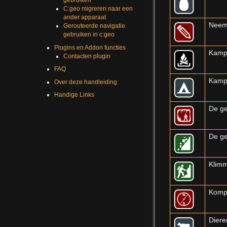
gebruiken
C:geo migreren naar een
ander apparaat
Neem 
Gerouteerde navigatie
gebruiken in c:geo
Plugins en Addon functies
Kampv
Contacten plugin
FAQ
Kampe
Over deze handleiding
Handige Links
De ge
De ge
Klimm
Komp
Diere