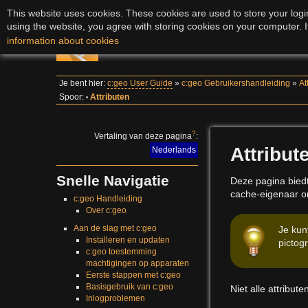
This website uses cookies. These cookies are used to store your login
using the website, you agree with storing cookies on your computer. I
c:geo User Guide
information about cookies
Je bent hier:
c:geo User Guide
»
c:geo Gebruikershandleiding
»
At
Spoor:
Attributen
•
?
Vertaling van deze pagina
:
Attribut
Nederlands
Snelle Navigatie
Deze pagina biedt
cache-eigenaar o
c:geo Handleiding
Over c:geo
Aan de slag met c:geo
Je kun
Installeren en updaten
picto
c:geo toestemming
machtigingen op apparaten
Eerste stappen met c:geo
Basisgebruik van c:geo
Niet alle attribut
Inlogproblemen