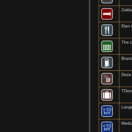
Zakl
Eten 
The c
Brand
Deze 
TDeze
Lange
Mediu