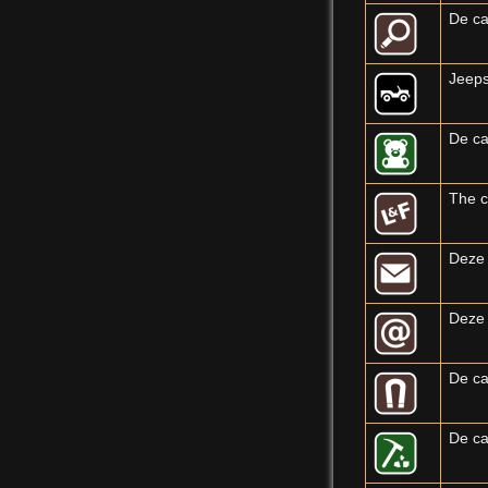
De ca
Jeep
De ca
The c
Deze 
Deze 
De ca
De ca