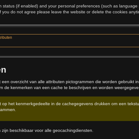
 status (if enabled) and your personal preferences (such as language se
f you do not agree please leave the website or delete the cookies anyti
tributen
en
 een overzicht van alle attributen pictogrammen die worden gebruikt in
m de kenmerken van een cache te beschrijven en worden weergegev
t op het kenmerkgedeelte in de cachegegevens drukken om een tekstuel
grammen.
en zijn beschikbaar voor alle geocachingdiensten.