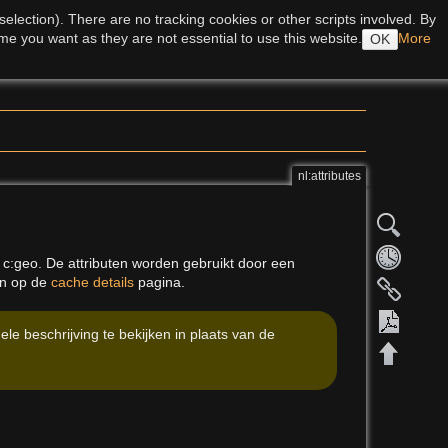
Inloggen
lection). There are no tracking cookies or other scripts involved. By
me you want as they are not essential to use this website.
More
OK
Recente aanpassingen
Mediabeheerder
Index
nl:attributes
 c:geo. De attributen worden gebruikt door een
en op de
cache details
pagina.
e beschrijving te bekijken in plaats van de
Exporte