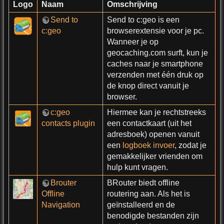
Logo
Naam
Omschrijving
Send to
Send to c:geo is een
c:geo
browserextensie voor je pc.
Wanneer je op
geocaching.com surft, kun je
caches naar je smartphone
verzenden met één druk op
de knop direct vanuit je
browser.
c:geo
Hiermee kan je rechtstreeks
contacts plugin
een contactkaart (uit het
adresboek) openen vanuit
een
logboek invoer
, zodat je
gemakkelijker vrienden om
hulp kunt vragen.
Brouter
BRouter biedt offline
Offline
routering aan. Als het is
Navigation
geïnstalleerd en de
benodigde bestanden zijn