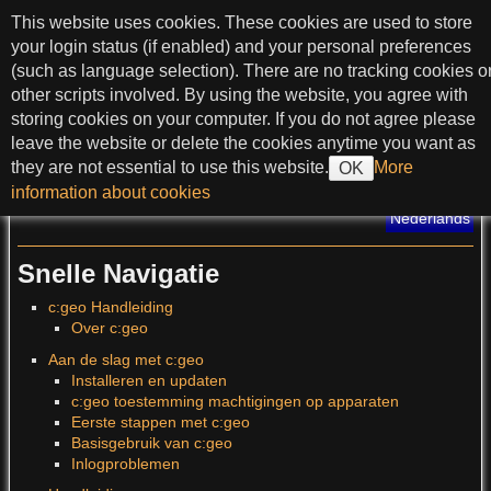
spring naar tekst
This website uses cookies. These cookies are used to store
c:geo User Guide
your login status (if enabled) and your personal preferences
(such as language selection). There are no tracking cookies o
other scripts involved. By using the website, you agree with
storing cookies on your computer. If you do not agree please
>
leave the website or delete the cookies anytime you want as
they are not essential to use this website.
More
OK
?
information about cookies
Vertaling van deze pagina
:
Nederlands
Snelle Navigatie
c:geo Handleiding
Over c:geo
Aan de slag met c:geo
Installeren en updaten
c:geo toestemming machtigingen op apparaten
Eerste stappen met c:geo
Basisgebruik van c:geo
Inlogproblemen