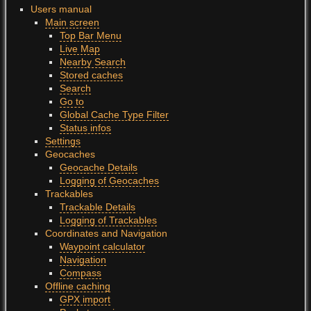
Users manual
Main screen
Top Bar Menu
Live Map
Nearby Search
Stored caches
Search
Go to
Global Cache Type Filter
Status infos
Settings
Geocaches
Geocache Details
Logging of Geocaches
Trackables
Trackable Details
Logging of Trackables
Coordinates and Navigation
Waypoint calculator
Navigation
Compass
Offline caching
GPX import