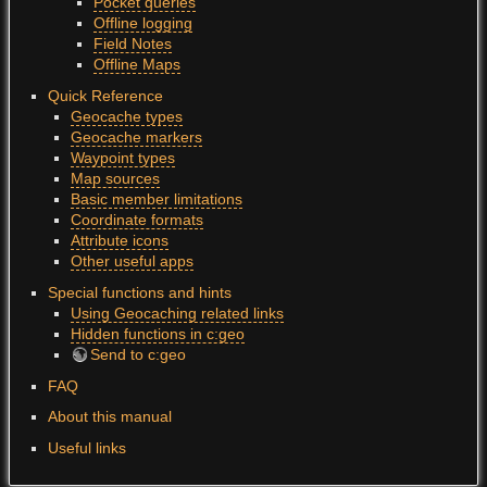
Pocket queries
Offline logging
Field Notes
Offline Maps
Quick Reference
Geocache types
Geocache markers
Waypoint types
Map sources
Basic member limitations
Coordinate formats
Attribute icons
Other useful apps
Special functions and hints
Using Geocaching related links
Hidden functions in c:geo
Send to c:geo
FAQ
About this manual
Useful links