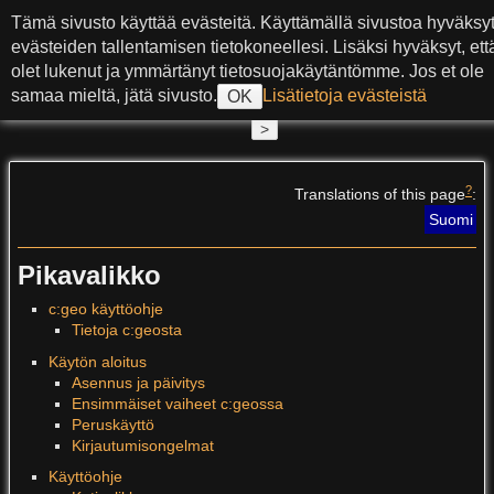
Siirry sisältöön
Tämä sivusto käyttää evästeitä. Käyttämällä sivustoa hyväksy
c:geo User Guide
evästeiden tallentamisen tietokoneellesi. Lisäksi hyväksyt, ett
olet lukenut ja ymmärtänyt tietosuojakäytäntömme. Jos et ole
samaa mieltä, jätä sivusto.
Lisätietoja evästeistä
OK
>
?
Translations of this page
:
Suomi
Pikavalikko
c:geo käyttöohje
Tietoja c:geosta
Käytön aloitus
Asennus ja päivitys
Ensimmäiset vaiheet c:geossa
Peruskäyttö
Kirjautumisongelmat
Käyttöohje