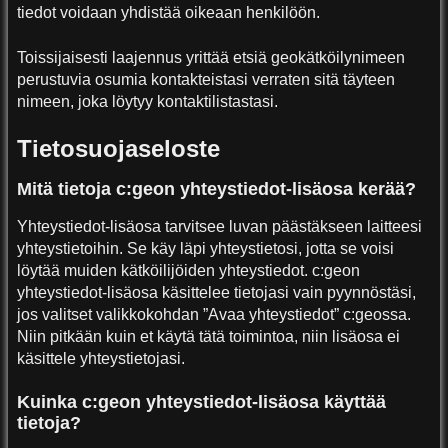
tiedot voidaan yhdistää oikeaan henkilöön.
Toissijaisesti laajennus yrittää etsiä geokätköilynimeen
perustuvia osumia kontakteistasi verraten sitä täyteen
nimeen, joka löytyy kontaktilistastasi.
Tietosuojaseloste
Mitä tietoja c:geon yhteystiedot-lisäosa kerää?
Yhteystiedot-lisäosa tarvitsee luvan päästäkseen laitteesi
yhteystietoihin. Se käy läpi yhteystietosi, jotta se voisi
löytää muiden kätköilijöiden yhteystiedot. c:geon
yhteystiedot-lisäosa käsittelee tietojasi vain pyynnöstäsi,
jos valitset valikkokohdan ”Avaa yhteystiedot” c:geossa.
Niin pitkään kuin et käytä tätä toimintoa, niin lisäosa ei
käsittele yhteystietojasi.
Kuinka c:geon yhteystiedot-lisäosa käyttää
tietoja?