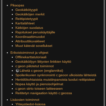
Pikaopas
Geokätkötyypit
Geokätköjen merkit
Reittipistetyypit
Karttalähteet
Kätköjen suodatus
Rajoitukset peruskäyttäjille
Koordinaattimuodot
Attribuuttikuvakkeet
Muut kätevät sovellukset
Erikoistoiminnot ja vihjeet
Offlinekarttatutoriaali
Geokätköilyyn liittyvien linkkien käyttö
c:geon piilotetut toiminnot
Lähetä c:geoon (englanniksi)
Spoilerikuvien synkronointi c:geoon ulkoisista lähteistä
Henkilökohtaisista muistiinpanoista luodut reittipisteet
Nopea käyttö ja pienoisohjelmat
c:geon siirto toiseen laitteeseen
Reititetyn navigaation käyttö c:geossa
Lisäosien toiminnot
Yhteystiedot-lisäosa