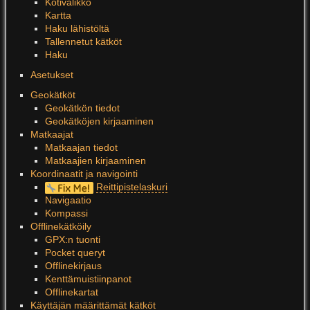
Kotivalikko
Kartta
Haku lähistöltä
Tallennetut kätköt
Haku
Asetukset
Geokätköt
Geokätkön tiedot
Geokätköjen kirjaaminen
Matkaajat
Matkaajan tiedot
Matkaajien kirjaaminen
Koordinaatit ja navigointi
Reittipistelaskuri
Navigaatio
Kompassi
Offlinekätköily
GPX:n tuonti
Pocket queryt
Offlinekirjaus
Kenttämuistiinpanot
Offlinekartat
Käyttäjän määrittämät kätköt