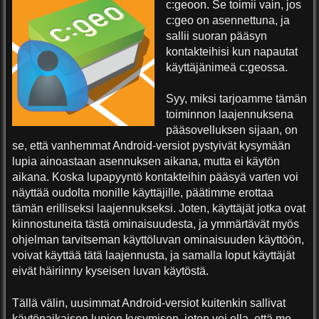
c:geoon. Se toimii vain, jos
c:geo on asennettuna, ja
sallii suoran pääsyn
kontakteihisi kun napautat
käyttäjänimeä c:geossa.
Syy, miksi tarjoamme tämän
toiminnon laajennuksena
pääsovelluksen sijaan, on
se, että vanhemmat Android-versiot pystyivät kysymään
lupia ainoastaan asennuksen aikana, mutta ei käytön
aikana. Koska lupapyyntö kontakteihin pääsyä varten voi
näyttää oudolta monille käyttäjille, päätimme erottaa
tämän erilliseksi laajennukseksi. Joten, käyttäjät jotka ovat
kiinnostuneita tästä ominaisuudesta, ja ymmärtävät myös
ohjelman tarvitseman käyttöluvan ominaisuuden käyttöön,
voivat käyttää tätä laajennusta, ja samalla loput käyttäjät
eivät häiriinny kyseisen luvan käytöstä.
Tällä välin, uusimmat Android-versiot kuitenkin sallivat
käytönaikaisen lupien kysymisen, joten voi olla, että me