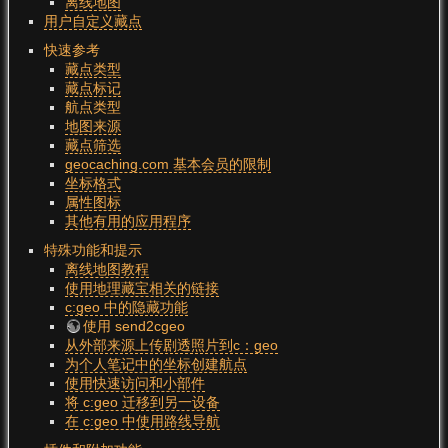
离线地图
用户自定义藏点
快速参考
藏点类型
藏点标记
航点类型
地图来源
藏点筛选
geocaching.com 基本会员的限制
坐标格式
属性图标
其他有用的应用程序
特殊功能和提示
离线地图教程
使用地理藏宝相关的链接
c:geo 中的隐藏功能
使用 send2cgeo
从外部来源上传剧透照片到c：geo
为个人笔记中的坐标创建航点
使用快速访问和小部件
将 c:geo 迁移到另一设备
在 c:geo 中使用路线导航