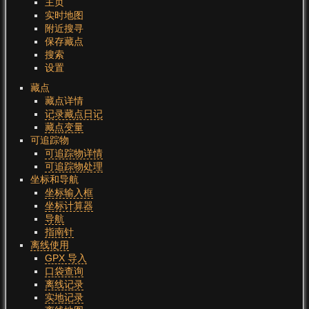
主页
实时地图
附近搜寻
保存藏点
搜索
设置
藏点
藏点详情
记录藏点日记
藏点变量
可追踪物
可追踪物详情
可追踪物处理
坐标和导航
坐标输入框
坐标计算器
导航
指南针
离线使用
GPX 导入
口袋查询
离线记录
实地记录